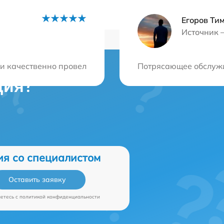
Егоров Ти
Источник 
и качественно провели ремонт, приятно удивили вним
Потрясающее обслужи
ция?
ия со специалистом
Оставить заявку
аетесь c
политикой конфиденциальности