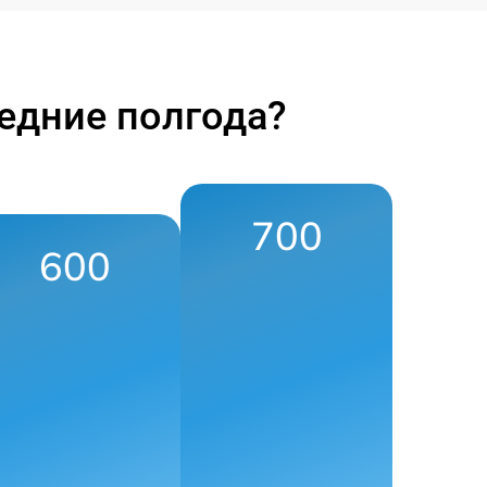
едние полгода?
700
600