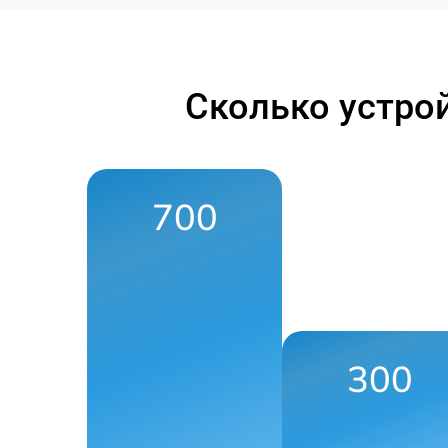
Сколько устро
700
300