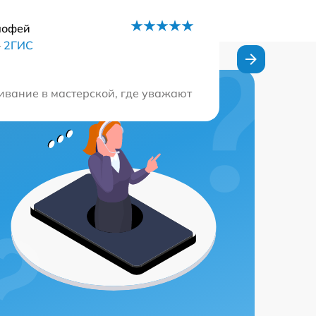
мофей
–
2ГИС
ательным отношением к клиенту и подробными объяснен
вание в мастерской, где уважают время клиентов. Опер