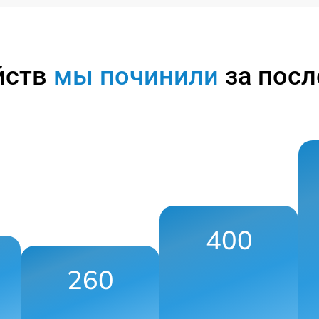
йств
мы починили
за посл
400
260